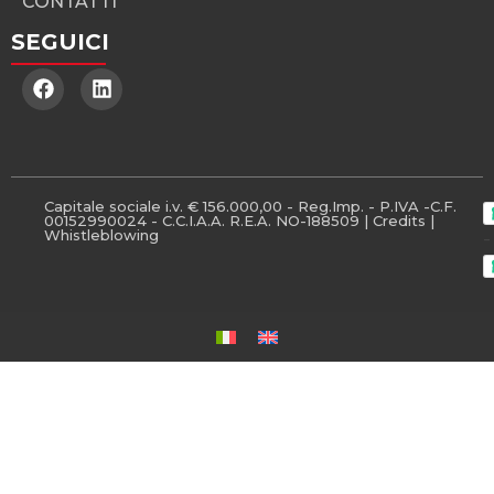
CONTATTI
SEGUICI
Capitale sociale i.v. € 156.000,00 - Reg.Imp. - P.IVA -C.F.
00152990024 - C.C.I.A.A. R.E.A. NO-188509 |
Credits
|
Whistleblowing
-