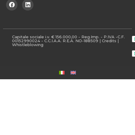
Capitale sociale i.v. € 156.000,00 - Reg.Imp. - P.IVA -C.F.
00152990024 - C.C.I.A.A. R.E.A. NO-188509 |
Credits
|
Whistleblowing
-