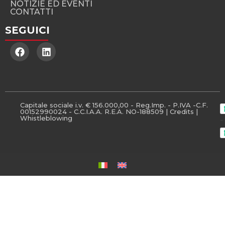
NOTIZIE ED EVENTI
CONTATTI
SEGUICI
Capitale sociale i.v. € 156.000,00 - Reg.Imp. - P.IVA -C.F.
00152990024 - C.C.I.A.A. R.E.A. NO-188509 |
Credits
|
Whistleblowing
-