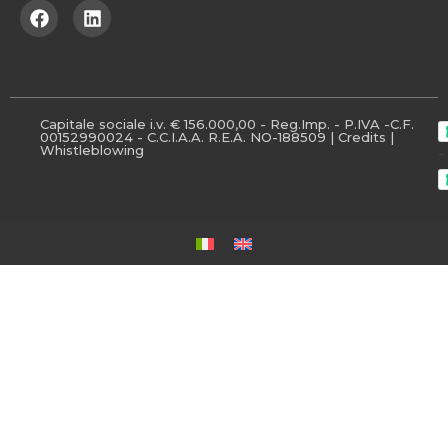
Capitale sociale i.v. € 156.000,00 - Reg.Imp. - P.IVA -C.F.
00152990024 - C.C.I.A.A. R.E.A. NO-188509 |
Credits
|
Whistleblowing
-