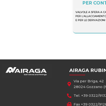
PER CON
VALVOLE A SFERA A C
PER L’ALLACCIAMENTO
E PER LE DERIVAZIONI
AIRAGA RUBI
Via per Briga, 42
28024 Gozzano (N
Tel. +39 0322/91
Fax +39 0322/91